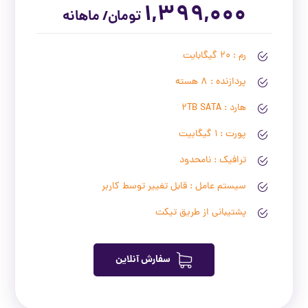
1,399,000
ت
ومان/ ماهانه
رم : 20 گیگابایت
پردازنده : 8 هسته
هارد : 2TB SATA
پورت : 1 گیگابیت
ترافیک : نامحدود
سیستم عامل : قابل تغییر توسط کاربر
پشتیبانی از طریق تیکت
سفارش آنلاین