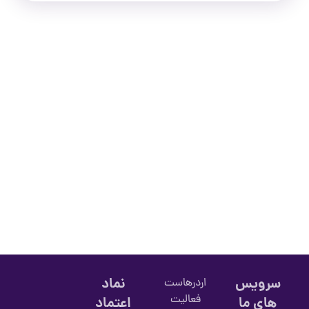
سرویس
نماد
اردرهاست
فعالیت
های ما
اعتماد