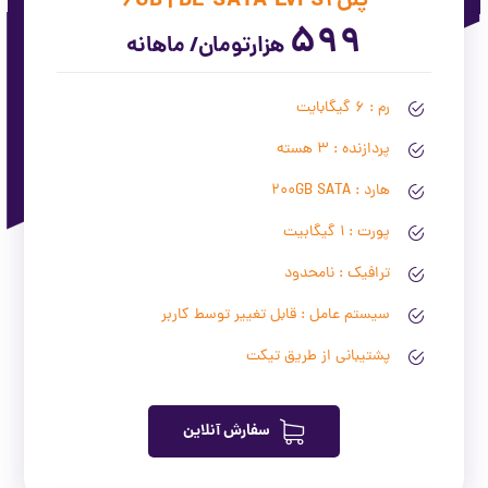
پلن 6GB | DE-SATA-LVPS1
599
هزارتومان/ ماهانه
رم : 6 گیگابایت
پردازنده : 3 هسته
هارد : 200GB SATA
پورت : 1 گیگابیت
ترافیک : نامحدود
سیستم عامل : قابل تغییر توسط کاربر
پشتیبانی از طریق تیکت
سفارش آنلاین