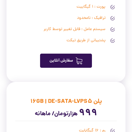
پورت : 1 گیگابیت
ترافیک : نامحدود
سیستم عامل : قابل تغییر توسط کاربر
پشتیبانی از طریق تیکت
سفارش آنلاین
پلن 16GB | DE-SATA-LVPS5
999
هزارتومان/ ماهانه
رم : 16 گیگابایت