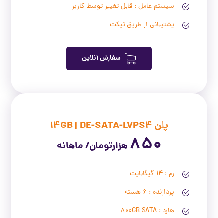
سیستم عامل : قابل تغییر توسط کاربر
پشتیبانی از طریق تیکت
سفارش آنلاین
پلن 14GB | DE-SATA-LVPS4
850
هزارتومان/ ماهانه
رم : 14 گیگابایت
پردازنده : 6 هسته
هارد : 800GB SATA