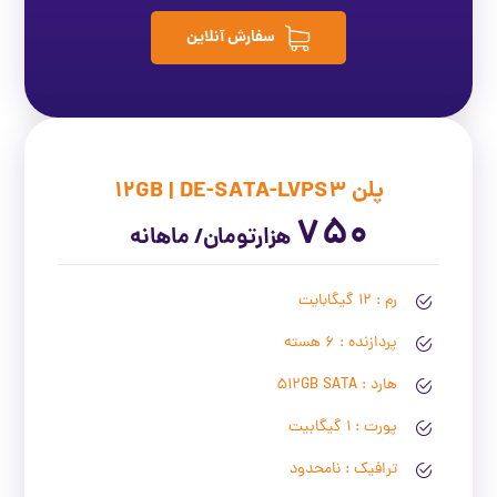
سفارش آنلاین
پلن 12GB | DE-SATA-LVPS3
750
هزارتومان/ ماهانه
رم : 12 گیگابایت
پردازنده : 6 هسته
هارد : 512GB SATA
پورت : 1 گیگابیت
ترافیک : نامحدود