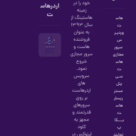
خود را در
اردرهاس
زمینه
ت
هاستینگ از
هاس
سال 1393
ت
به عنوان
وردپـر
فروشنده
س
هاست و
سرور
سرور مجازی
مجازی
شروع
هاس
نمود.
ت
سرویس
سـی
های
پنل
اردرهاست
مستر
بر روی
ریسلر
سرورهای
هاس
قدرتمند و
ت
مجهز به
بــــکا
کلود
پ
لینوکس در
نمایند