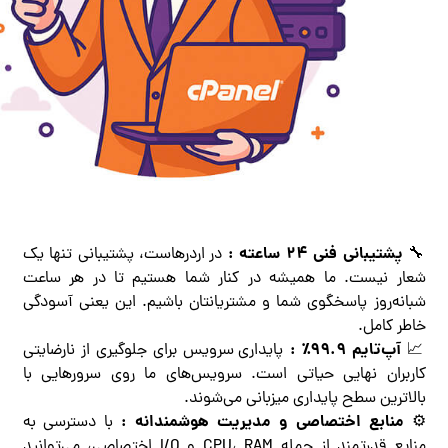
پشتیبانی فنی 24 ساعته :
🔧
در اردرهاست، پشتیبانی تنها یک
شعار نیست. ما همیشه در کنار شما هستیم تا در هر ساعت
شبانه‌روز پاسخگوی شما و مشتریانتان باشیم. این یعنی آسودگی
خاطر کامل.
آپ‌تایم
۹۹.۹٪ :
📈
پایداری سرویس برای جلوگیری از نارضایتی
کاربران نهایی حیاتی است. سرویس‌های ما روی سرورهایی با
بالاترین سطح پایداری میزبانی می‌شوند.
منابع اختصاصی و مدیریت هوشمندانه :
⚙️
با دسترسی به
منابع قدرتمند از جمله CPU، RAM و I/O اختصاصی، می‌توانید