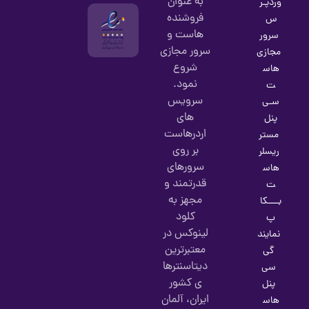
به عنوان
وردپـر
فروشنده
س
هاست و
سرور
سرور مجازی
مجازی
شروع
هاس
نمود.
ت
سرویس
سـی
های
پنل
اردرهاست
مستر
بر روی
ریسلر
سرورهای
هاس
قدرتمند و
ت
مجهز به
بــــکا
کلود
پ
لینوکس در
نمایند
معتبرترین
گی
دیتاسنترها
سی
ی کشور
پنل
ایران، آلمان
هاس