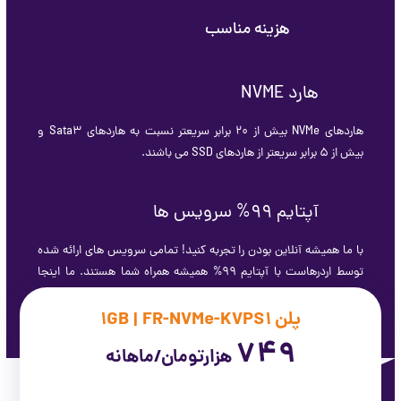
هزینه مناسب
هارد NVME
هاردهای NVMe بیش از ۲۰ برابر سریعتر نسبت به هاردهای Sata3 و
بیش از ۵ برابر سریعتر از هاردهای SSD می باشند.
آپتایم 99% سرویس ها
با ما همیشه آنلاین بودن را تجربه کنید! تمامی سرویس های ارائه شده
توسط اردرهاست با آپتایم 99% همیشه همراه شما هستند. ما اینجا
هستیم تا بهترین خدمات و کیفیت را برای شما به ارمغان آوریم.
پلن 1GB | FR-NVMe-KVPS1
749
هزارتومان/ماهانه