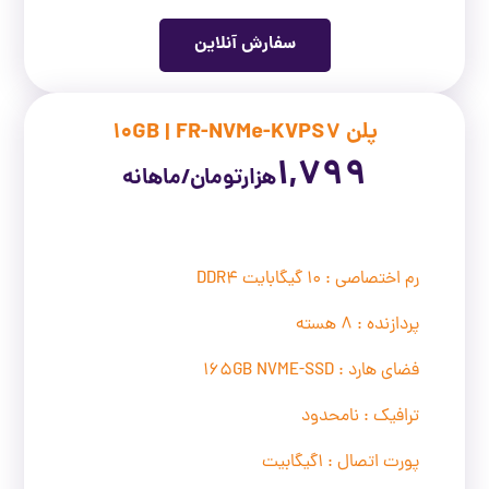
سفارش آنلاین
پلن 10GB | FR-NVMe-KVPS7
1,799
هزار
تومان/ماهانه
رم اختصاصی : 10 گیگابایت DDR4
پردازنده : 8 هسته
فضای هارد : 165GB NVME-SSD
ترافیک : نامحدود
پورت اتصال : 1گیگابیت