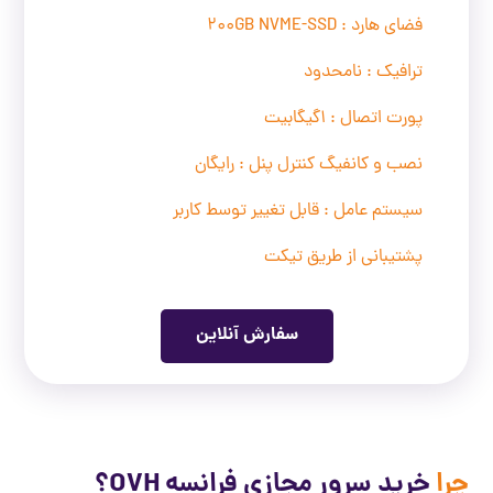
فضای هارد : 200GB NVME-SSD
ترافیک : نامحدود
پورت اتصال : 1گیگابیت
نصب و کانفیگ کنترل پنل : رایگان
سیستم عامل : قابل تغییر توسط کاربر
پشتیبانی از طریق تیکت
سفارش آنلاین
چرا
خرید سرور مجازی فرانسه OVH؟