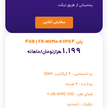
پشتیبانی از طریق تیکت
سفارش آنلاین
پلن 4GB | FR-NVMe-KVPS4
1.199
هزارتومان/ماهانه
رم اختصاصی : 4 گیگابایت DDR4
پردازنده : 4 هسته
فضای هارد : 80GB NVME-SSD
ترافیک : نامحدود