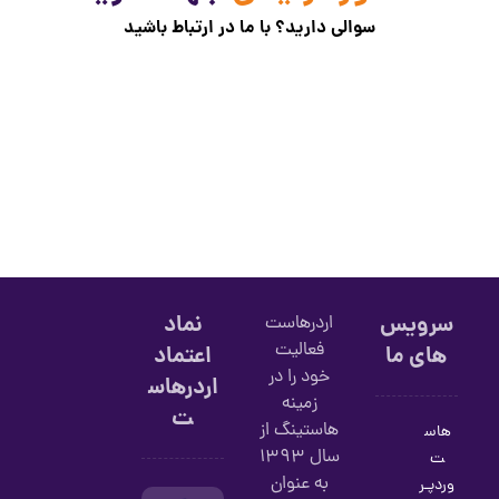
سوالی دارید؟ با ما در ارتباط باشید
سرویس
نماد
اردرهاست
فعالیت
های ما
اعتماد
خود را در
اردرهاس
زمینه
ت
هاستینگ از
هاس
سال 1393
ت
به عنوان
وردپـر