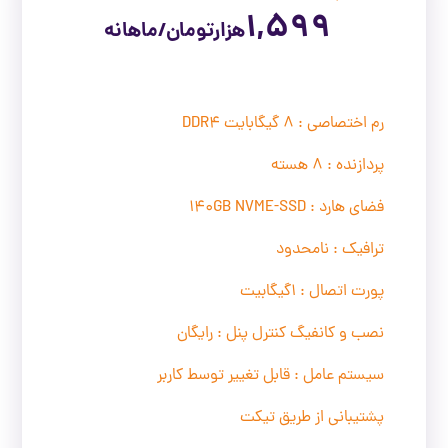
1,599
هزار
تومان/ماهانه
رم اختصاصی : 8 گیگابایت DDR4
پردازنده : 8 هسته
فضای هارد : 140GB NVME-SSD
ترافیک : نامحدود
پورت اتصال : 1گیگابیت
نصب و کانفیگ کنترل پنل : رایگان
سیستم عامل : قابل تغییر توسط کاربر
پشتیبانی از طریق تیکت