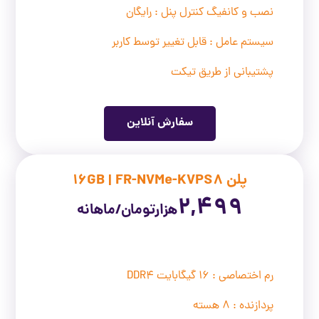
نصب و کانفیگ کنترل پنل : رایگان
سیستم عامل : قابل تغییر توسط کاربر
پشتیبانی از طریق تیکت
سفارش آنلاین
پلن 16GB | FR-NVMe-KVPS8
2,499
هزار
تومان/ماهانه
رم اختصاصی : 16 گیگابایت DDR4
پردازنده : 8 هسته