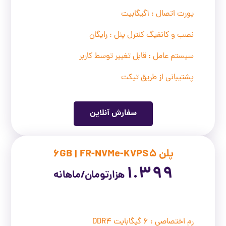
پورت اتصال : 1گیگابیت
نصب و کانفیگ کنترل پنل : رایگان
سیستم عامل : قابل تغییر توسط کاربر
پشتیبانی از طریق تیکت
سفارش آنلاین
پلن 6GB | FR-NVMe-KVPS5
1.399
هزارتومان/ماهانه
رم اختصاصی : 6 گیگابایت DDR4