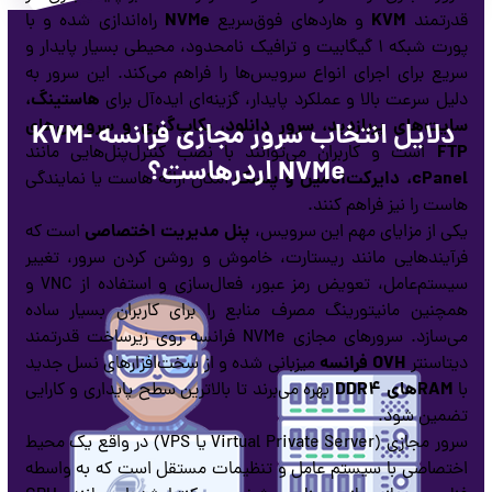
NVMe
KVM
قدرتمند
و هاردهای فوق‌سریع
راه‌اندازی شده و با
پورت شبکه ۱ گیگابیت و ترافیک نامحدود، محیطی بسیار پایدار و
سریع برای اجرای انواع سرویس‌ها را فراهم می‌کند. این سرور به
هاستینگ،
دلیل سرعت بالا و عملکرد پایدار، گزینه‌ای ایده‌آل برای
سایت‌های پربازدید، سرور دانلود، بکاپ‌گیری و سرویس‌های
دلایل انتخاب سرور مجازی فرانسه KVM-
FTP
است و کاربران می‌توانند با نصب کنترل‌پنل‌هایی مانند
NVMe اردرهاست؟
cPanel، دایرکت‌ادمین و پلسک
امکان ارائه هاست یا نمایندگی
هاست را نیز فراهم کنند.
پنل مدیریت اختصاصی
یکی از مزایای مهم این سرویس،
است که
فرآیندهایی مانند ریستارت، خاموش و روشن کردن سرور، تغییر
سیستم‌عامل، تعویض رمز عبور، فعال‌سازی و استفاده از VNC و
همچنین مانیتورینگ مصرف منابع را برای کاربران بسیار ساده
می‌سازد. سرورهای مجازی NVMe فرانسه روی زیرساخت قدرتمند
OVH فرانسه
دیتاسنتر
میزبانی شده و از سخت‌افزارهای نسل جدید
RAMهای DDR4
با
بهره می‌برند تا بالاترین سطح پایداری و کارایی
تضمین شود.
سرور مجازی (Virtual Private Server یا VPS) در واقع یک محیط
اختصاصی با سیستم‌ عامل و تنظیمات مستقل است که به واسطه