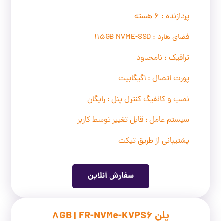
پردازنده : 6 هسته
فضای هارد : 115GB NVME-SSD
ترافیک : نامحدود
پورت اتصال : 1گیگابیت
نصب و کانفیگ کنترل پنل : رایگان
سیستم عامل : قابل تغییر توسط کاربر
پشتیبانی از طریق تیکت
سفارش آنلاین
پلن 8GB | FR-NVMe-KVPS6