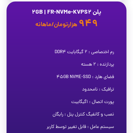
پلن 2GB | FR-NVMe-KVPS2
949
هزارتومان/ماهانه
رم اختصاصی : 2 گیگابایت DDR4
پردازنده : 2 هسته
فضای هارد : 45GB NVME-SSD
ترافیک : نامحدود
پورت اتصال : 1گیگابیت
نصب و کانفیگ کنترل پنل : رایگان
سیستم عامل : قابل تغییر توسط کاربر