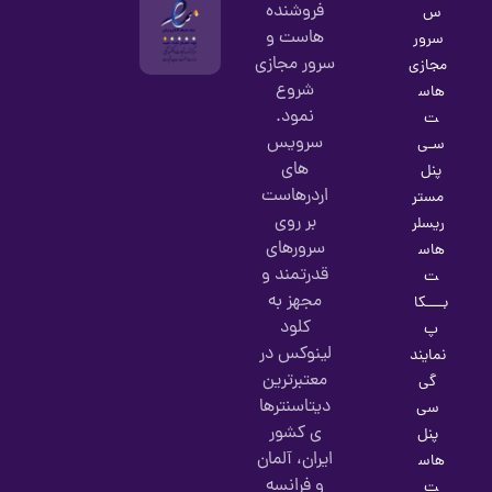
فروشنده
س
هاست و
سرور
سرور مجازی
مجازی
شروع
هاس
نمود.
ت
سرویس
سـی
های
پنل
اردرهاست
مستر
بر روی
ریسلر
سرورهای
هاس
قدرتمند و
ت
مجهز به
بــــکا
کلود
پ
لینوکس در
نمایند
معتبرترین
گی
دیتاسنترها
سی
ی کشور
پنل
ایران، آلمان
هاس
و فرانسه
ت